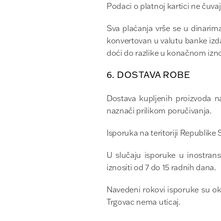
Podaci o platnoj kartici ne čuva
Sva plaćanja vrše se u dinarima
konvertovan u valutu banke izda
doći do razlike u konačnom izn
6. DOSTAVA ROBE
Dostava kupljenih proizvoda na
naznači prilikom poručivanja.
Isporuka na teritoriji Republike
U slučaju isporuke u inostrans
iznositi od 7 do 15 radnih dana.
Navedeni rokovi isporuke su okv
Trgovac nema uticaj.