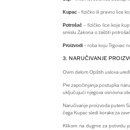
– fizičko ili pravno lice 
Kupac
– fizičko lice koje ku
Potrošač
smislu Zakona o zaštiti potroša
– roba koju Trgovac nu
Proizvodi
3. NARUČIVANJE PROIZ
Ovim delom Opštih uslova uređu
Pre započinjanja postupka naruč
uključujući njegova osnovna obe
Naručivanje proizvoda putem Saj
čega Kupac sledi korake za zav
Klikom na dugme za potvrdu po