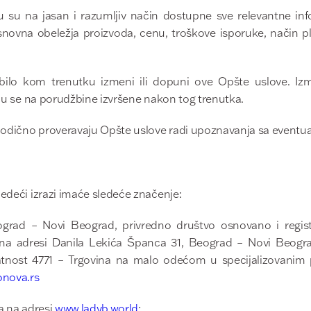
FIR L
OD
u su na jasan i razumljiv način dostupne sve relevantne i
osnovna obeležja proizvoda, cenu, troškove isporuke, način p
bilo kom trenutku izmeni ili dopuni ove Opšte uslove. 
uju se na porudžbine izvršene nakon tog trenutka.
iodično proveravaju Opšte uslove radi upoznavanja sa event
ledeći izrazi imaće sledeće značenje:
rad – Novi Beograd, privredno društvo osnovano i regis
 na adresi Danila Lekića Španca 31, Beograd – Novi Beograd
latnost 4771 – Trgovina na malo odećom u specijalizovanim
onova.rs
a na adresi
www.ladyb.world
;