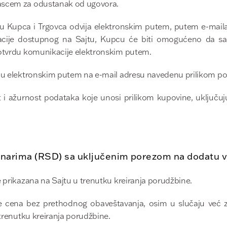
ascem za odustanak od ugovora.
 Kupca i Trgovca odvija elektronskim putem, putem e-maila,
acije dostupnog na Sajtu, Kupcu će biti omogućeno da s
potvrdu komunikacije elektronskim putem.
pcu elektronskim putem na e-mail adresu navedenu prilikom po
i ažurnost podataka koje unosi prilikom kupovine, uključuj
inarima (RSD) sa uključenim porezom na dodatu v
e prikazana na Sajtu u trenutku kreiranja porudžbine.
 cena bez prethodnog obaveštavanja, osim u slučaju već z
 trenutku kreiranja porudžbine.