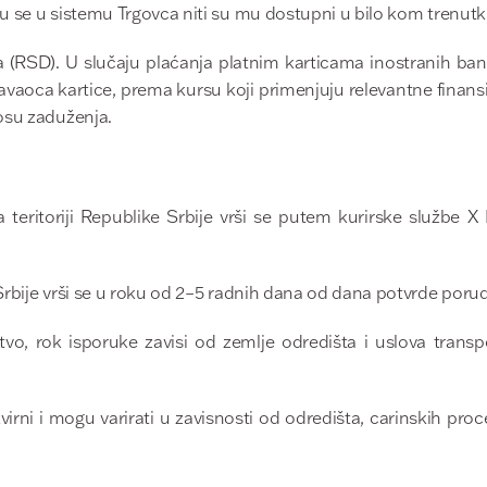
ju se u sistemu Trgovca niti su mu dostupni u bilo kom trenutk
 (RSD). U slučaju plaćanja platnim karticama inostranih ban
vaoca kartice, prema kursu koji primenjuju relevantne finansi
osu zaduženja.
 teritoriji Republike Srbije vrši se putem kurirske službe 
 Srbije vrši se u roku od 2–5 radnih dana od dana potvrde poru
tvo, rok isporuke zavisi od zemlje odredišta i uslova trans
irni i mogu varirati u zavisnosti od odredišta, carinskih proc