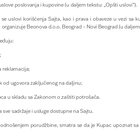
 uslove
poslovanja
i kupovine (u daljem tekstu: „Opšti uslovi“).
e uslovi korišćenja Sajta, kao i prava i obaveze u vezi sa
 organizuje Beonova d.o.o. Beograd – Novi Beograd (u daljem 
eđuju:
;
a reklamacija;
 od ugovora zaključenog na daljinu;
ca u skladu sa Zakonom o zaštiti potrošača.
a sve sadržaje i usluge dostupne na Sajtu.
 podnošenjem porudžbine, smatra se da je Kupac upoznat sa 