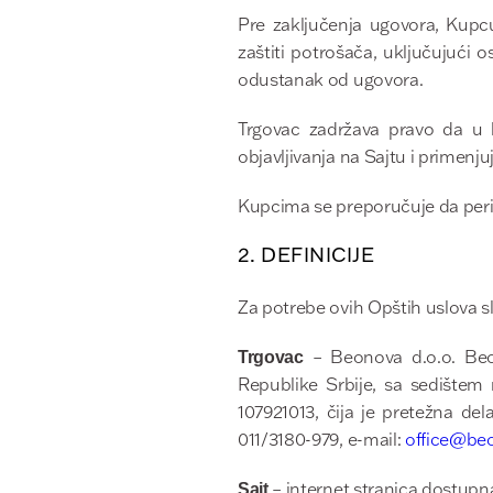
Pre zaključenja ugovora, Kupc
zaštiti potrošača, uključujući 
odustanak od ugovora.
Trgovac zadržava pravo da u 
objavljivanja na Sajtu i primenj
Kupcima se preporučuje da per
2. DEFINICIJE
Za potrebe ovih Opštih uslova s
– Beonova d.o.o. Beog
Trgovac
Republike Srbije, sa sedištem
107921013, čija je pretežna de
011/3180-979, e-mail:
office@be
– internet stranica dostupn
Sajt