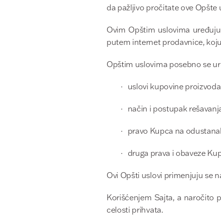
da pažljivo pročitate ove Opšte
Ovim Opštim uslovima uređuju s
putem internet prodavnice, koju
Opštim uslovima posebno se ur
·
uslovi kupovine proizvoda
·
način i postupak rešavanj
·
pravo Kupca na odustanak
·
druga prava i obaveze Kup
Ovi Opšti uslovi primenjuju se n
Korišćenjem Sajta, a naročito
celosti prihvata.