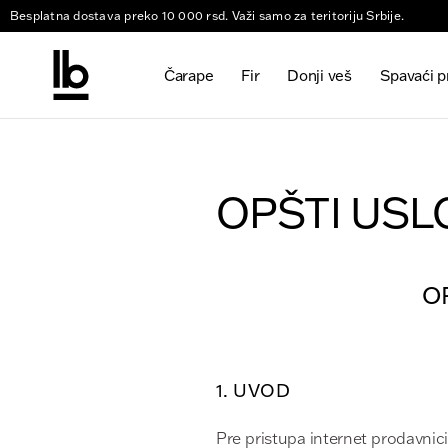
Besplatna dostava preko 10 000 rsd. Važi samo za teritoriju Srbije.
Čarape
Fir
Donji veš
Spavaći 
OPŠTI USL
O
1. UVOD
Pre pristupa internet prodavnici