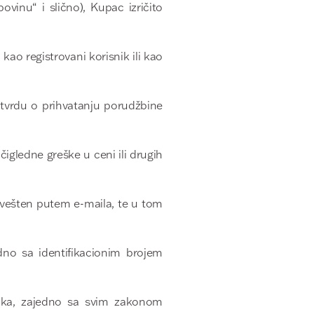
vinu“ i slično), Kupac izričito
kao registrovani korisnik ili kao
tvrdu o prihvatanju porudžbine
igledne greške u ceni ili drugih
avešten putem e-maila, te u tom
no sa identifikacionim brojem
aka, zajedno sa svim zakonom