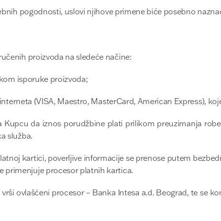
osebnih pogodnosti, uslovi njihove primene biće posebno nazna
ručenih proizvoda na sledeće načine:
kom isporuke proizvoda;
nterneta (VISA, Maestro, MasterCard, American Express), koje
upcu da iznos porudžbine plati prilikom preuzimanja robe o
ka služba.
atnoj kartici, poverljive informacije se prenose putem bezbedn
primenjuje procesor platnih kartica.
a vrši ovlašćeni procesor – Banka Intesa a.d. Beograd, te se k