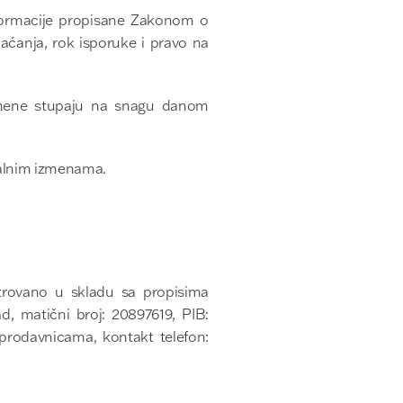
ADY B SET - ŠORTS I KREMA
EĆA ZA PLAŽU
FIR LADY B SET - RUKAVI I KREMA
nformacije propisane Zakonom o
laćanja, rok isporuke i pravo na
Izmene stupaju na snagu danom
ualnim izmenama.
trovano u skladu sa propisima
, matični broj: 20897619, PIB:
 prodavnicama, kontakt telefon: