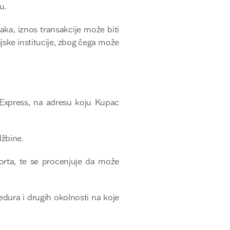
u.
aka, iznos transakcije može biti
jske institucije, zbog čega može
X Express, na adresu koju Kupac
džbine.
porta, te se procenjuje da može
edura i drugih okolnosti na koje