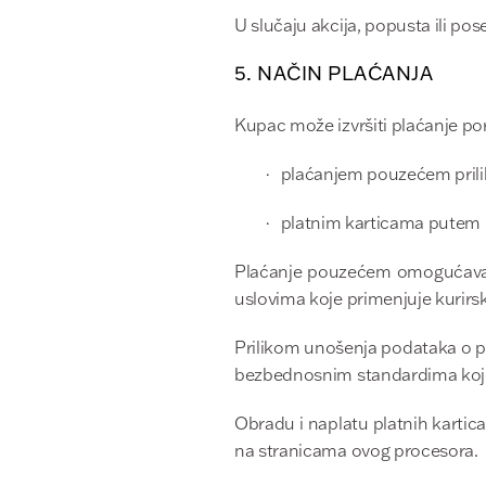
U slučaju akcija, popusta ili p
5. NAČIN PLAĆANJA
Kupac može izvršiti plaćanje po
·
plaćanjem pouzećem prili
·
platnim karticama putem i
Plaćanje pouzećem omogućava K
uslovima koje primenjuje kurirs
Prilikom unošenja podataka o pl
bezbednosnim standardima koje 
Obradu i naplatu platnih kartic
na stranicama ovog procesora.