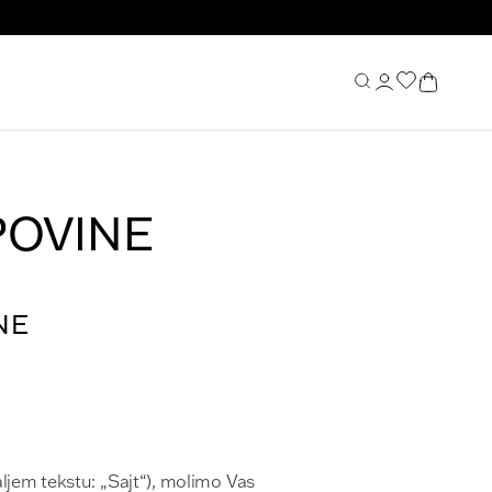
POVINE
NE
ljem tekstu: „Sajt“), molimo Vas