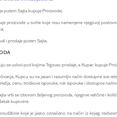
koje putem Sajta kupuje Proizvode;
puje proizvode u svrhe koje nisu namenjene njegovoj poslovnoj 
ča;
di i prodaje putem Sajta.
VODA
ju se uslovi pod kojima Trgovac prodaje, a Kupac kupuje Pro
ivanja, Kupcu su na jasan i razumljiv način dostupne sve rel
ležja, cenu, troškove isporuke, rok isporuke i dostupne način
ta vrši se izborom željenog proizvoda, njegove veličine i kol
ršetak kupovine.
rudžbine koje je jasno označeno na način iz kojeg nedvosm