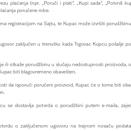
 plaćanja (npr. „Poruči i plati“, „Kupi sada“, „Potvrdi kupo
plaćanja poručene robe.
na registracijom na Sajtu, te Kupac može izvršiti porudžbinu 
ugovor zaključen u trenutku kada Trgovac Kupcu pošalje po
e ili otkaže porudžbinu u slučaju nedostupnosti proizvoda, oč
Kupac biti blagovremeno obavešten.
sti da isporuči poručeni proizvod, Kupac će o tome biti ob
en.
u se dostavlja potvrda o porudžbini putem e-maila, zajed
potvrdu o zaključenom ugovoru na trajnom nosaču podat